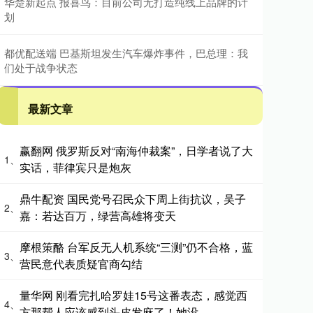
华楚新起点 报喜鸟：目前公司无打造纯线上品牌的计
划
都优配送端 巴基斯坦发生汽车爆炸事件，巴总理：我
们处于战争状态
最新文章
赢翻网 俄罗斯反对“南海仲裁案”，日学者说了大
1、
实话，菲律宾只是炮灰
鼎牛配资 国民党号召民众下周上街抗议，吴子
2、
嘉：若达百万，绿营高雄将变天
摩根策酪 台军反无人机系统“三测”仍不合格，蓝
3、
营民意代表质疑官商勾结
量华网 刚看完扎哈罗娃15号这番表态，感觉西
4、
方那帮人应该感到头皮发麻了！她没