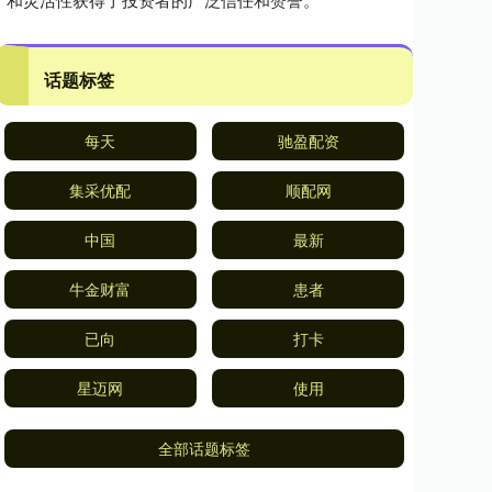
话题标签
每天
驰盈配资
集采优配
顺配网
中国
最新
牛金财富
患者
已向
打卡
星迈网
使用
全部话题标签