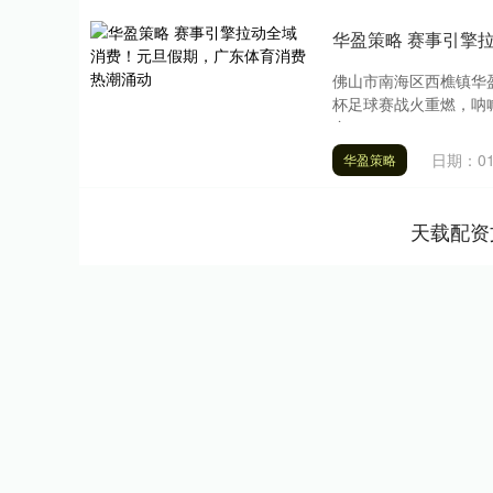
华盈策略 赛事引擎
佛山市南海区西樵镇华
杯足球赛战火重燃，呐
身....
日期：01
华盈策略
天载配资