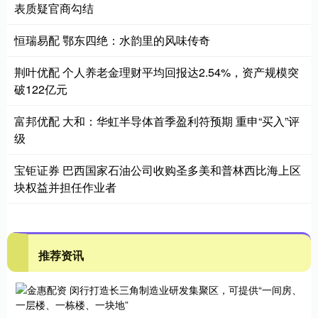
表质疑官商勾结
恒瑞易配 鄂东四绝：水韵里的风味传奇
荆叶优配 个人养老金理财平均回报达2.54%，资产规模突
破122亿元
富邦优配 大和：华虹半导体首季盈利符预期 重申“买入”评
级
宝钜证券 巴西国家石油公司收购圣多美和普林西比海上区
块权益并担任作业者
推荐资讯