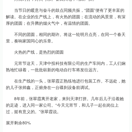
当节日的暖意与奋斗的鼓点同频共振，“团圆”便有了更丰富的
解读。在企业的生产线上，有火热的团圆；在流动的风景里，有深
厚的团圆；在升腾的烟火气中，有温情的团圆。
不同的团圆，相同的期许。将这一轮明月点亮，在同一个春天
里，奏响家国同心的乐章。
火热的产线，是热烈的团圆
元宵节这天，天津中投科技有限公司的生产车间内，工人们娴
熟地忙碌着，一批批崭新的电动自行车将发往远方。
在生产线的一头，张翠霞正熟练地进行包装工作。不远处，她
的儿子张帅鑫，正俯身在一台碟刹设备前调试。
8年前，张翠霞离开老家，来到天津打拼。几年后儿子沿着她
的足迹，进入同一家公司。“今天元宵节，和儿子一起在岗位上
过，挺有意义的。”张翠霞说。
展开剩余80%