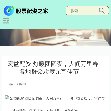
宏益配资 灯暖团圆夜，人间万里春
——各地群众欢度元宵佳节
网站：天载配资
月满时分，灯火可亲。春回大地，马蹄声疾。