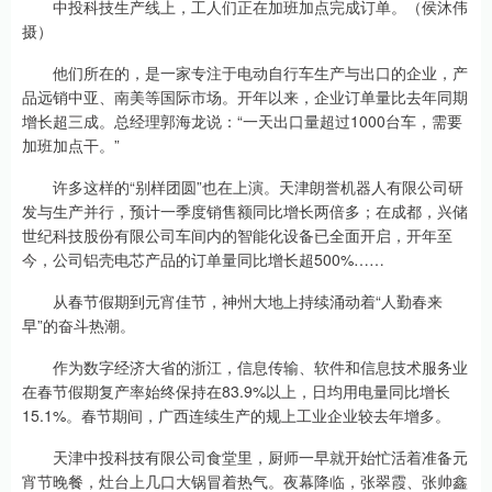
中投科技生产线上，工人们正在加班加点完成订单。（侯沐伟
摄）
他们所在的，是一家专注于电动自行车生产与出口的企业，产
品远销中亚、南美等国际市场。开年以来，企业订单量比去年同期
增长超三成。总经理郭海龙说：“一天出口量超过1000台车，需要
加班加点干。”
许多这样的“别样团圆”也在上演。天津朗誉机器人有限公司研
发与生产并行，预计一季度销售额同比增长两倍多；在成都，兴储
世纪科技股份有限公司车间内的智能化设备已全面开启，开年至
今，公司铝壳电芯产品的订单量同比增长超500%……
从春节假期到元宵佳节，神州大地上持续涌动着“人勤春来
早”的奋斗热潮。
作为数字经济大省的浙江，信息传输、软件和信息技术服务业
在春节假期复产率始终保持在83.9%以上，日均用电量同比增长
15.1%。春节期间，广西连续生产的规上工业企业较去年增多。
天津中投科技有限公司食堂里，厨师一早就开始忙活着准备元
宵节晚餐，灶台上几口大锅冒着热气。夜幕降临，张翠霞、张帅鑫