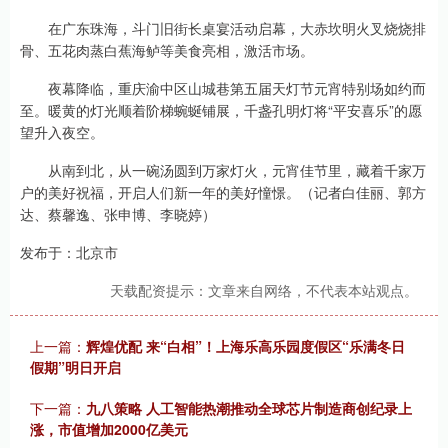
在广东珠海，斗门旧街长桌宴活动启幕，大赤坎明火叉烧烧排
骨、五花肉蒸白蕉海鲈等美食亮相，激活市场。
夜幕降临，重庆渝中区山城巷第五届天灯节元宵特别场如约而
至。暖黄的灯光顺着阶梯蜿蜒铺展，千盏孔明灯将“平安喜乐”的愿
望升入夜空。
从南到北，从一碗汤圆到万家灯火，元宵佳节里，藏着千家万
户的美好祝福，开启人们新一年的美好憧憬。（记者白佳丽、郭方
达、蔡馨逸、张申博、李晓婷）
发布于：北京市
天载配资提示：文章来自网络，不代表本站观点。
上一篇：
辉煌优配 来“白相”！上海乐高乐园度假区“乐满冬日
假期”明日开启
下一篇：
九八策略 人工智能热潮推动全球芯片制造商创纪录上
涨，市值增加2000亿美元