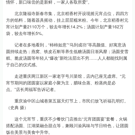
情怀，新口味尝的是新鲜，一家人各取所爱”。
北京隆福寺新春市集，北京稻香村开设现摇元宵点位，四四方
方的馅料，随着器具摇动，挂上层层糯米粉。今年，北京稻香村元
宵计划产量2110万个，较去年增长14.2%；汤圆计划产量162万
袋，较去年增长5%。
记者在多地看到，“柿柿如意”“马到成功”等高颜值、好寓意汤
圆持续走热；燕窝、铁皮石斛等养生低糖汤圆日渐风靡；汤圆变雪
糕、脆皮汤圆等年轻人“爆改”新吃法层出不穷……人人都能找到属
于自己的仪式感。
走进重庆两江新区一家老字号川菜馆，店内已座无虚席。“元
宵节期间的团圆宴以家庭小聚为主，腊味合蒸、粉蒸肉是必
点。”店长周福军告诉记者。
重庆渝中区山城巷第五届天灯节上，市民们放飞祈福孔明灯。
（史典 摄）
这个元宵节，重庆不少餐饮门店推出“元宵团圆宴”套餐，火锅
搭配汤圆、江湖菜融合甜点等，兼顾川渝风味与节日特色，让团圆
饭在美景与美食中升华。