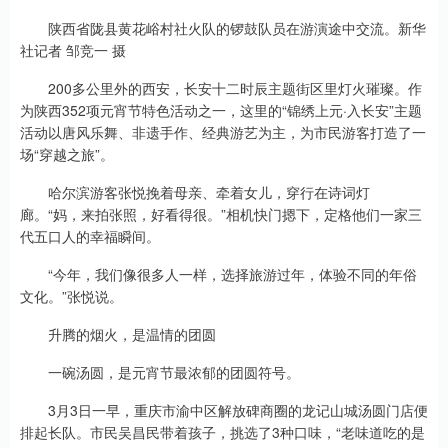
陕西省陇县黄花峪村社火队的锣鼓队员在游演途中交流。新华
社记者 邹竞一 摄
200多公里外的西安，长安十二时辰主题街区里灯火璀璨。作
为陕西352项元宵节特色活动之一，这里的“锦绣上元·入长安”主题
活动以唐风乐舞、非遗手作、经典游艺为主，为市民游客打造了一
场“穿越之旅”。
哈尔滨游客张悦挽着母亲、牵着女儿，穿行在诗词灯
廊。“妈，来拍张照，好看得很。”相机快门摁下，定格他们一家三
代五口人的幸福瞬间。
“今年，我们像很多人一样，选择旅游过年，体验不同的年俗
文化。”张悦说。
升腾的烟火，是温情的团圆
一碗汤圆，是元宵节最浓郁的团圆符号。
3月3日一早，重庆市渝中区解放碑商圈的龙记山城汤圆门店便
排起长队。市民吴昌民带着孩子，挑选了3种口味，“老味道吃的是